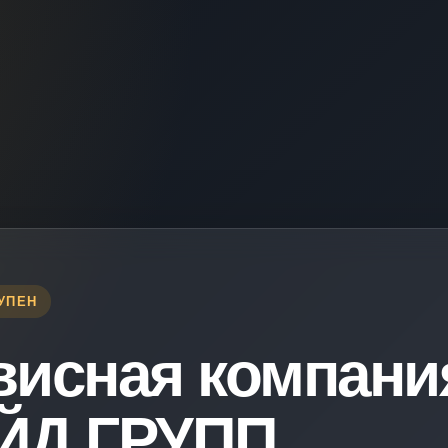
УПЕН
висная компани
ЙД ГРУПП