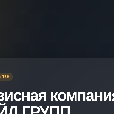
УПЕН
висная компани
ЙД ГРУПП